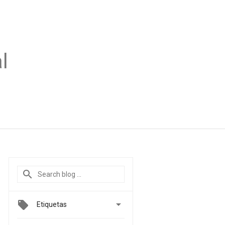
l

Etiquetas