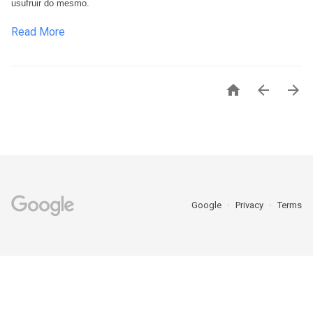
usufruir do mesmo. 
Read More



Google
Privacy
Terms