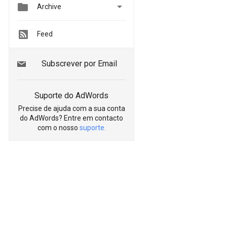


Archive
Feed
Subscrever por Email
Suporte do AdWords
Precise de ajuda com a sua conta
do AdWords? Entre em contacto
com o nosso
suporte.