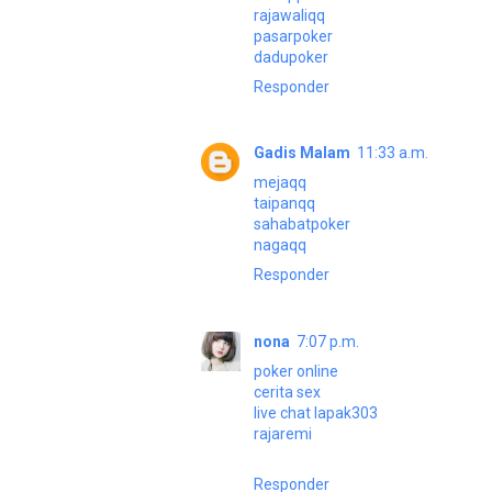
rajawaliqq
pasarpoker
dadupoker
Responder
Gadis Malam
11:33 a.m.
mejaqq
taipanqq
sahabatpoker
nagaqq
Responder
nona
7:07 p.m.
poker online
cerita sex
live chat lapak303
rajaremi
Responder