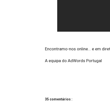
Encontramo-nos online... e em dire
A equipa do AdWords Portugal
35 comentários :