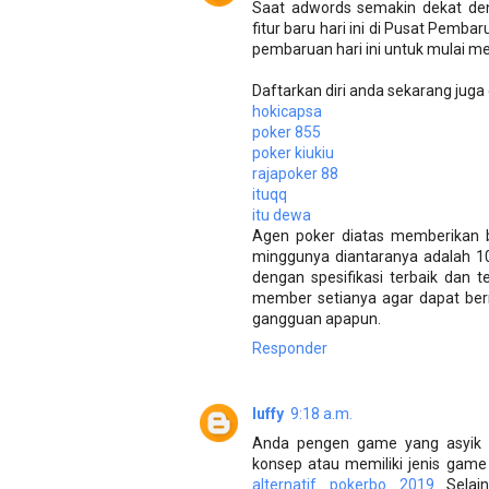
Saat adwords semakin dekat de
fitur baru hari ini di Pusat Pem
pembaruan hari ini untuk mulai m
Daftarkan diri anda sekarang juga d
hokicapsa
poker 855
poker kiukiu
rajapoker 88
ituqq
itu dewa
Agen poker diatas memberikan b
minggunya diantaranya adalah 10
dengan spesifikasi terbaik dan 
member setianya agar dapat ber
gangguan apapun.
Responder
luffy
9:18 a.m.
Anda pengen game yang asyik
konsep atau memiliki jenis game 
alternatif pokerbo 2019
Selai