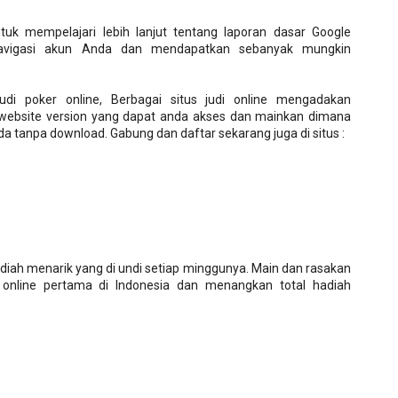
tuk mempelajari lebih lanjut tentang laporan dasar Google
avigasi akun Anda dan mendapatkan sebanyak mungkin
di poker online, Berbagai situs judi online mengadakan
website version yang dapat anda akses dan mainkan dimana
a tanpa download. Gabung dan daftar sekarang juga di situs :
iah menarik yang di undi setiap minggunya. Main dan rasakan
 online pertama di Indonesia dan menangkan total hadiah