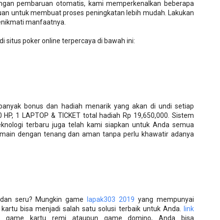
ngan pembaruan otomatis, kami memperkenalkan beberapa
baruan untuk membuat proses peningkatan lebih mudah. Lakukan
enikmati manfaatnya.
i situs poker online terpercaya di bawah ini:
anyak bonus dan hadiah menarik yang akan di undi setiap
 HP, 1 LAPTOP & TICKET total hadiah Rp 19,650,000. Sistem
teknologi terbaru juga telah kami siapkan untuk Anda semua
main dengan tenang dan aman tanpa perlu khawatir adanya
 dan seru? Mungkin game
lapak303 2019
yang mempunyai
kartu bisa menjadi salah satu solusi terbaik untuk Anda.
link
n game kartu remi ataupun game domino, Anda bisa