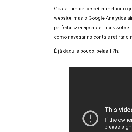
Gostariam de perceber melhor o qu
website, mas o Google Analytics a
perfeita para aprender mais sobre 
como navegar na conta e retirar o 
É já daqui a pouco, pelas 17h: