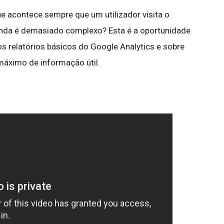
e acontece sempre que um utilizador visita o
inda é demasiado complexo? Esta é a oportunidade
os relatórios básicos do Google Analytics e sobre
máximo de informação útil.