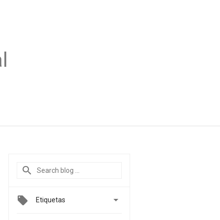
l

Etiquetas