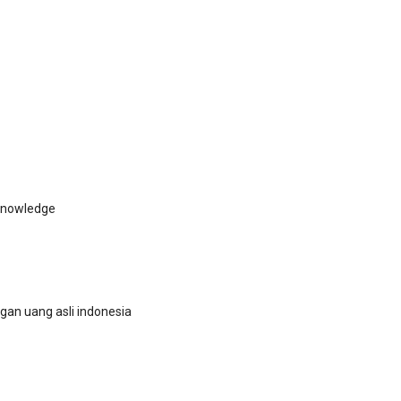
 knowledge
gan uang asli indonesia