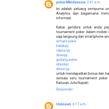
poker88indenesia
2:41 a.m.
Ini adalah peluang sempurna un
Analytics dan bagaimana men
informasi.
Kabar gembira untuk anda peju
tournament poker dalam mobile 
saja langsung dari smartphone and
armani poker
balakqq
capsa qq
dewiqq
gudang poker
idrpoker
dewa qq
untuk mendapatkan bonus dan had
sensasi seru tournament poker
Ratusan Juta Rupiah.
Responder
Unknown
6:17 a.m.