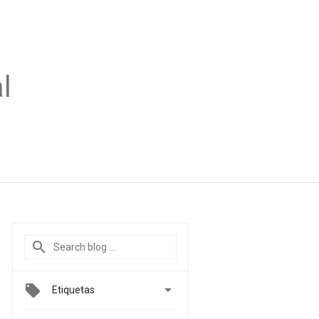
l

Etiquetas