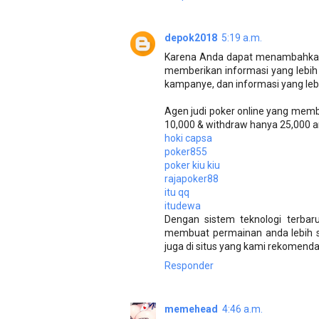
depok2018
5:19 a.m.
Karena Anda dapat menambahkan i
memberikan informasi yang lebih
kampanye, dan informasi yang lebih 
Agen judi poker online yang mem
10,000 & withdraw hanya 25,000 and
hoki capsa
poker855
poker kiu kiu
rajapoker88
itu qq
itudewa
Dengan sistem teknologi terbar
membuat permainan anda lebih se
juga di situs yang kami rekomend
Responder
memehead
4:46 a.m.