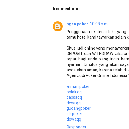
6 comentários :
agen poker
10:08 a.m.
Penggunaan ekstensi teks yang 
tamu hotel kami tawarkan selain 
Situs judi online yang menawarka
DEPOSIT dan WITHDRAW. Jika anda
tepat bagi anda yang ingin ber
nyaman. Di situs yang akan saya
anda akan aman, karena telah di l
Agen Judi Poker Online Indonesi
armanipoker
balak qq
capsaqq
dewi qq
gudangpoker
idr poker
dewaqq
Responder