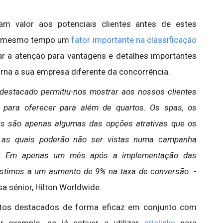
m valor aos potenciais clientes antes de estes
ao mesmo tempo um
fator importante na classificação
mar a atenção para vantagens e detalhes importantes
orna a sua empresa diferente da concorrência.
 destacado permitiu-nos mostrar aos nossos clientes
 para oferecer para além de quartos. Os spas, os
ões são apenas algumas das opções atrativas que os
, as quais poderão não ser vistas numa campanha
ita. Em apenas um mês após a implementação das
istimos a um aumento de 9% na taxa de conversão.
-
a sénior, Hilton Worldwide.
extos destacados de forma eficaz em conjunto com
r exemplo, se já estiver a utilizar
sitelinks
para