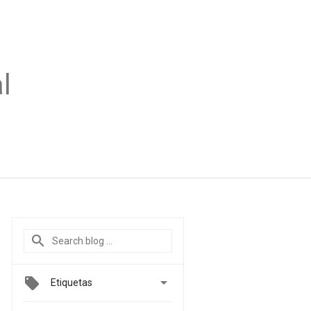
l

Etiquetas